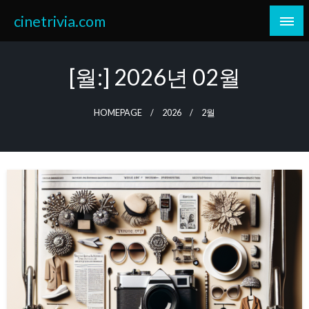
Skip
cinetrivia.com
to
content
[월:]
2026년 02월
HOMEPAGE
2026
2월