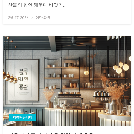
산물의 향연 해운대 바닷가…
Posted
2월 17, 2026
이단 파크
on
지역커뮤니티